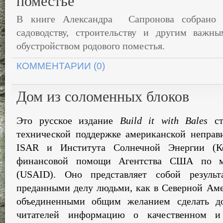
поместье
В книге Александра Сапронова собрано 
садоводству, строительству и другим важн
обустройством родового поместья.
КОММЕНТАРИИ (0)
Дом из соломенных блоков
Это
русское
издание
Build
it
with
Bales
с
технической
поддержке американской
неправ
ISAR
и
Института
Солнечной
Энергии
(
К
финансовой
помощи Агентства
США
по
(
USAID
).
Оно
представляет
собой
результ
преданными
делу
людьми,
как
в
Северной
Аме
объединенными
общим
желанием
сде­лать
д
читателей
ин­
формацию
о
качественном
и