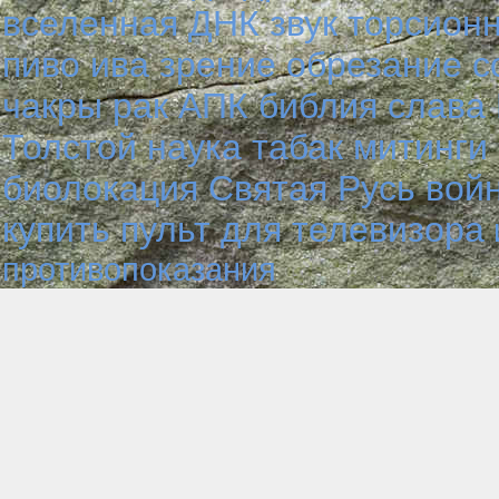
вселенная
ДНК
звук
торсион
пиво
ива
зрение
обрезание
с
чакры
рак
АПК
библия
слава 
Толстой
наука
табак
митинги
биолокация
Святая Русь
вой
купить пульт для телевизора
противопоказания