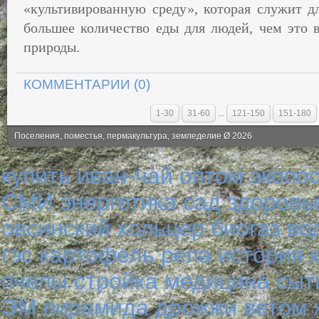
«культивированную среду», которая служит дл
большее количество еды для людей, чем это 
природы.
КОММЕНТАРИИ (0)
1-30
31-60
...
121-150
151-180
Поселения, поместья, пермакультура, земледелие Ø 2026
купить иван-чай оптом
экопо
СМИ
энергетика
сад
здоровь
овсинский
хольцер
биогаз
во
гэс
картофель
репа
история
пчелы
стройка
медицина
сыт
ЭМ
пирамида
дрожжи
ветом