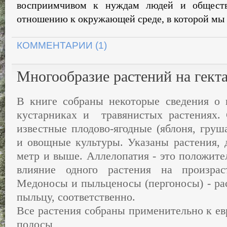
восприимчивом
к
нуждам
людей
и
об­щест
отношению
к
ок­
ружающей
среде
,
в
которой
мы
КОММЕНТАРИИ (1)
Многообразие растений на гект
В книге собраны некоторые сведения о 
кустарниках и травянистых растениях.
известные плодово-ягодные (яблоня, груш
и овощные культуры. Указаны растения, 
метр и выше. Аллелопатия - это положите
влияние одного растения на произра
Медоносы и пыльценосы (пергоносы) - ра
пыльцу, соответственно.
Все растения собраны применительно к ев
полосы