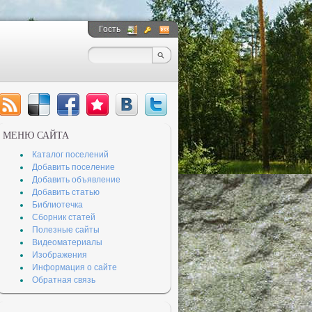
Гость
__
__
МЕНЮ САЙТА
Каталог поселений
Добавить поселение
Добавить объявление
Добавить статью
Библиотечка
Сборник статей
Полезные сайты
Видеоматериалы
Изображения
Информация о сайте
Обратная связь