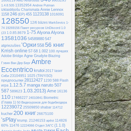
1606219
9903295
AMD
Ambrosius
13352954
1.4.8.505
Andree Putman
Annie Lennox
izklaidējošu
Charismata
246
1123138
1158
455
(EP)
1016091
128550
12/6
bāzes
Markševics
1-
74
19269156
Пакет ресурсов UnDiscord 1.0
1-75
Alyona Alyona
1.0.85.8679
(23
13581036
54589880
547
'Орки
56 книг
558
atgriezušies
Krrish online
57-58
1.002
100 лучших
Agne Grudyte
Adobe Bridge
Blazing
Ambre
Гэвин Ван Дер Берг
Eccentrico
krutoi
2017
laser
23104951
1025
(TiNYiSO)
CиБи
28112427
предпосылки
1230
588
Flash
1.12.5.7
manga naruto 507
игра
1.03.2013)
587
Ame
589623
16136
110
17466227
Biometric
24010841
(Глава 1)
50 Видеоуроков для бодибилдера
12239072
25509850
shabar
114712
200 книг
kucher
26675100
'sРlay
krump.
21246153
114826
apēst
(1.1.0)
60%
11476
12224066
Отдел ЗАГС
мудьтики
Each