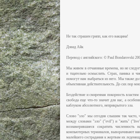
Не так страшен грипп, как его вакцина!
Дэвид Айк
Перевод с английского: © Paul Bondarovski 20
Мы живем в отчаянные времена, но не следует
и тщательно осмыслить. Страх, паника и ч
помогут нам выбраться из него. Мы также дол
объективная действительность. До сих пор мно
Бездействие и смиренная покорность властям 
свобода еще что-то значит для нас, а особе
каблуком абсолютного, неприкрытого зла.
Слово "зло" мы сегодня слышим так часто, ч
между словами "зло" ("evil") и "жить" ("liv
вознамерившиеся сократить численность 
компьютерных терминалов, выворачивают наиз
малейшего сострадания к жертвам их леденящ