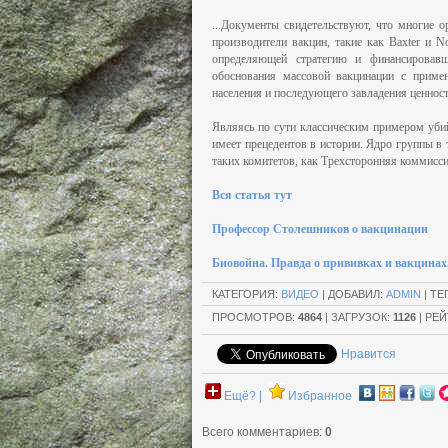
...Документы свидетельствуют, что многие 
производители вакцин, такие как Baxter и N
определяющей стратегию и финансировавш
обоснования массовой вакцинации с приме
населения и последующего завладения ценностя
Являясь по сути классическим примером убий
имеет прецедентов в истории. Ядро группы в 
таких комитетов, как Трехсторонняя коммиссия
Вся статья тут
Професcор Столешников о вакцинации
Биовойна. Правда о прививках и вакцинах
КАТЕГОРИЯ
:
ВИДЕО
|
ДОБАВИЛ
:
ADMIN
|
ТЕ
ПРОСМОТРОВ
:
4864
|
ЗАГРУЗОК
:
1126
|
РЕЙ
Нравится
Ещё? |
Избранное
Всего комментариев
:
0