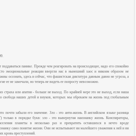
09.
 поддаваться панике. Прежде чем реагировать на происходящее, надо его спокойно
исто эмоциональные реакции ввергли нас в нынешний хаос и никоим образом не
жны осознать, здесь и сейчас, что фашистская диктатура давным давно не угроза, а
гие ее не замечали, но теперь не видеть ее попросту невозможно.
из страха или апатии - больше не выход. По крайней мере это не выход, если наша
нно свобода наших детей и внуков, которых мы обрекаем на жизнь под глобальным
то почти забыли его значение. Зло - это анти-жизнь. В английском языке разница
e") только в порядке букв: зло - это вывернутая наизнанку жизнь. Конспираторы,
населения планеты в несколько раз и превратить оставшихся в нечто вроде
нанку само понятие жизни. Они не испытывают ни малейшего уважения к ней и ни
их кровь преступлений.