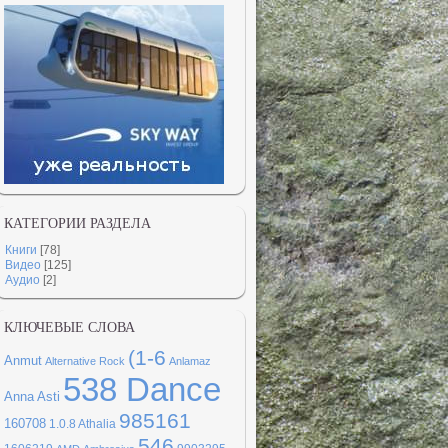
КАТЕГОРИИ РАЗДЕЛА
Книги
[78]
Видео
[125]
Аудио
[2]
КЛЮЧЕВЫЕ СЛОВА
(1-6
Anmut
Alternative Rock
Anlamaz
538 Dance
Anna Asti
985161
160708
1.0.8
Athalia
546