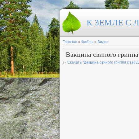
К ЗЕМЛЕ С
Главная
»
Файлы
»
Видео
Вакцина свиного грипп
[ ·
Скачать "Вакцина свиного гриппа разру