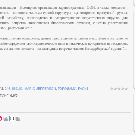
организации - Всемирная организация здравоохранения, ООН, а также компании -
ovartis - являются частями единой структуры под контролем преступной группы,
ей разработку, производство и распространение искусственных вирусов для
нением вещества, являющегося биологическим оружием, с целью уничтожения
ми, ресурсами и т. п.
ства с целью ограбления, данное преступление по своим масштабам и методам не
тайне определяет свои стратегические цели и тактические приоритеты на заседаниях
, а в личном контакте - на ежегодных встречах членов Бильдербергской группы"..
.
.
ГИ
:
246
,
881101
,
MARIO JEFFERSON
,
ГОРОДАМИ
,
PACK1-
ТИНГ
:
0.0
/
0