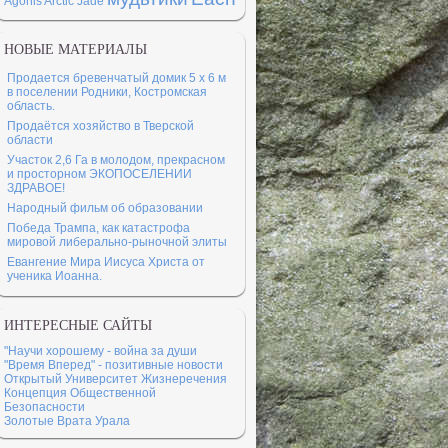
Agonis Arctic Jade
НОВЫЕ МАТЕРИАЛЫ
Продается бревенчатый домик 5 х 6 м
в поселении Родники, Костромская
область.
Продаётся хозяйство в Тверской
области
Участок 2,6 Га в молодом, прекрасном
и просторном ЭКОПОСЕЛЕНИИ
ЗДРАВОЕ!
Народный фильм об образовании
Победа Трампа, как катастрофа
мировой либерально-рыночной элиты
Евангение Мира Иисуса Христа от
ученика Иоанна.
ИНТЕРЕСНЫЕ САЙТЫ
"Научи хорошему - война за души
"Время Вперед" - позитивные новости
Открытый Университет Жизнеречения
Концепция Общественной
Безопасности
Золотые Врата Урала