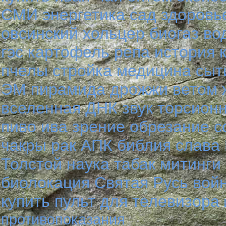
СМИ
энергетика
сад
здоровь
овсинский
хольцер
биогаз
во
гэс
картофель
репа
история
пчелы
стройка
медицина
сыт
ЭМ
пирамида
дрожжи
ветом
вселенная
ДНК
звук
торсион
пиво
ива
зрение
обрезание
с
чакры
рак
АПК
библия
слава 
Толстой
наука
табак
митинги
биолокация
Святая Русь
вой
купить пульт для телевизора
противопоказания