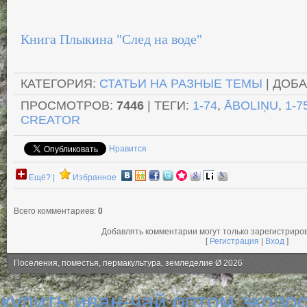
Книга Плыкина "След на воде"
КАТЕГОРИЯ
:
СТАТЬИ НА РАЗНЫЕ ТЕМЫ
|
ДОБА
ПРОСМОТРОВ
:
7446
|
ТЕГИ
:
1-74
,
ĀBOLIŅU
,
1-7
CREATOR
Нравится
Ещё? |
Избранное
Всего комментариев
:
0
Добавлять комментарии могут только зарегистриро
[
Регистрация
|
Вход
]
Поселения, поместья, пермакультура, земледелие Ø 2026
купить иван-чай оптом
экопо