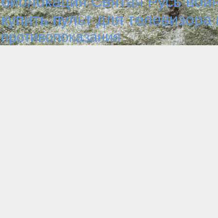
биолокация
Святая Русь
вой
купить пульт для телевизора
противопоказания