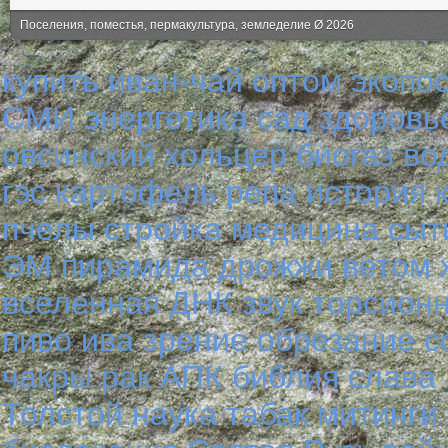
Поселения, поместья, пермакультура, земледелие Ø 2026
купить иван-чай оптом
экопо
СМИ
энергетика
сад
здоровь
овсинский
хольцер
биогаз
во
гэс
картофель
репа
история
пчелы
стройка
медицина
сыт
ЭМ
пирамида
дрожжи
ветом
вселенная
ДНК
звук
торсион
пиво
ива
зрение
обрезание
с
чакры
рак
АПК
библия
слава 
Толстой
наука
табак
митинги