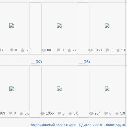
18.12.2011
18.12.2011
18.12.2011
Admin
Admin
Admin
1003
0
5.0
881
0
2.0
1050
0
5.0
__ (97)
__ (98)
18.12.2011
18.12.2011
18.12.2011
Admin
Admin
Admin
863
0
0.0
1055
0
5.0
984
0
5.0
американский образ жизни
Бдительность - наше оружи