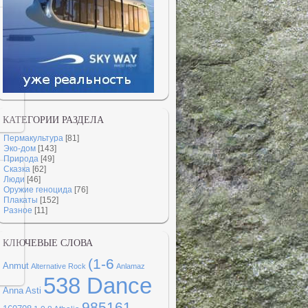
КАТЕГОРИИ РАЗДЕЛА
Пермакультура
[81]
Эко-дом
[143]
Природа
[49]
Сказка
[62]
Люди
[46]
Оружие геноцида
[76]
Плакаты
[152]
Разное
[11]
КЛЮЧЕВЫЕ СЛОВА
(1-6
Anmut
Alternative Rock
Anlamaz
538 Dance
Anna Asti
985161