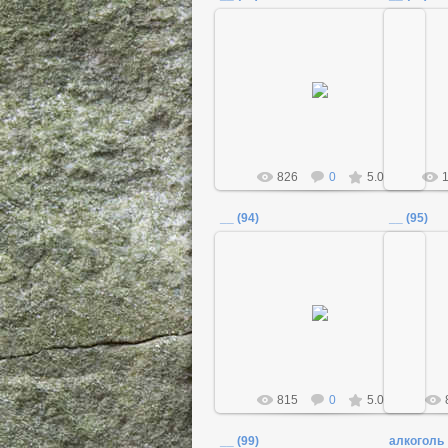
18.12.2011
Admin
826
0
5.0
__ (94)
__ (95)
18.12.2011
Admin
815
0
5.0
__ (99)
алкоголь