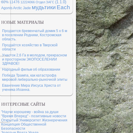
(1.1.0)
60%
11476
12224066
Отдел ЗАГС
мудьтики
Each
Agonis Arctic Jade
НОВЫЕ МАТЕРИАЛЫ
Продается бревенчатый домик 5 х 6 м
в поселении Родники, Костромская
область.
Продаётся хозяйство в Тверской
области
Участок 2,6 Га в молодом, прекрасном
и просторном ЭКОПОСЕЛЕНИИ
ЗДРАВОЕ!
Народный фильм об образовании
Победа Трампа, как катастрофа
мировой либерально-рыночной элиты
Евангение Мира Иисуса Христа от
ученика Иоанна.
ИНТЕРЕСНЫЕ САЙТЫ
"Научи хорошему - война за души
"Время Вперед" - позитивные новости
Открытый Университет Жизнеречения
Концепция Общественной
Безопасности
Золотые Врата Урала