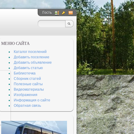
Гость
__
__
МЕНЮ САЙТА
Каталог поселений
Добавить поселение
Добавить объявление
Добавить статью
Библиотечка
Сборник статей
Полезные сайты
Видеоматериалы
Изображения
Информация о сайте
Обратная связь