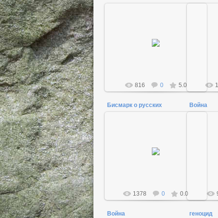
18.12.2011
Admin
816
0
5.0
Бисмарк о русских
Война
26.04.2012
Admin
1378
0
0.0
Война
геноцид