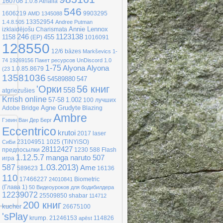
160708
1.0.8
Athalia
546
1606219
9903295
AMD
1345088
13352954
1.4.8.505
Andree Putman
Annie Lennox
izklaidējošu
Charismata
246
1123138
1158
455
(EP)
1016091
128550
12/6
bāzes
Markševics
1-
74
19269156
Пакет ресурсов UnDiscord 1.0
1-75
Alyona Alyona
1.0.85.8679
(23
13581036
54589880
547
'Орки
56 книг
558
atgriezušies
Krrish online
57-58
1.002
100 лучших
Agne Grudyte
Adobe Bridge
Blazing
Ambre
Гэвин Ван Дер Берг
Eccentrico
krutoi
2017
laser
23104951
1025
(TiNYiSO)
CиБи
28112427
предпосылки
1230
588
Flash
1.12.5.7
manga naruto 507
игра
1.03.2013)
587
Ame
589623
16136
110
17466227
Biometric
24010841
(Глава 1)
50 Видеоуроков для бодибилдера
12239072
25509850
shabar
114712
200 книг
kucher
26675100
'sРlay
krump.
21246153
114826
apēst
е