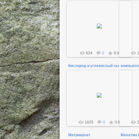
09.05.2015
Admin
624
0
0.0
Кислород и углекислый газ
компьюте
28.01.2014
Современный человек
«перетренировался» в глубоком
дыхании, отчего и происходит
большинство болезней,
связанных со все...
Admin
1025
0
0.0
Матриархат
Махатма 