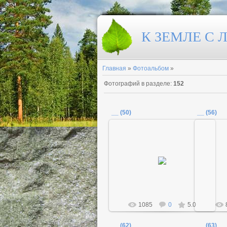
К ЗЕМЛЕ С
Главная
»
Фотоальбом
»
Фотографий в разделе
:
152
__ (50)
__ (56)
18.12.2011
Admin
1085
0
5.0
__ (62)
__ (63)