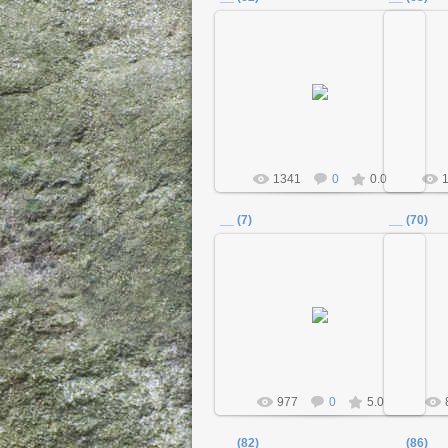
18.12.2011
Admin
1341
0
0.0
__ (7)
__ (70)
18.12.2011
Admin
977
0
5.0
__ (82)
__ (86)