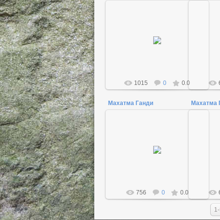
06.01.2014
Женщина управляет конем. Конь
— символ народа, общества,
страны. Вожжи, инструмент
управления — в руках женщины.
Женщ...
Admin
1015
0
0.0
Махатма Ганди
Махатма 
09.05.2015
Admin
756
0
0.0
1-