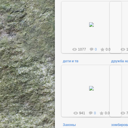
04.01.2014
Admin
1077
0
0.0
дети и тв
дружба н
18.12.2011
Admin
941
0
0.0
Законы
зомбиров