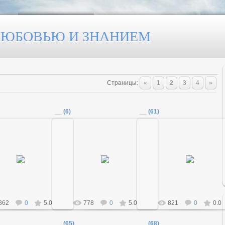
 ЛЮБОВЬЮ И ЗНАНИЕМ
Страницы
:
«
1
2
3
4
»
__ (6)
__ (61)
18.12.2011
18.12.2011
18.12.2011
Admin
Admin
Admin
862
0
5.0
778
0
5.0
821
0
0.0
__ (65)
__ (68)