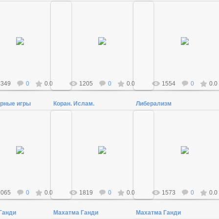
18.12.2011
16.01.2014
25.01.2012
Admin
Admin
Admin
1349
0
0.0
1205
0
0.0
1554
0
0.0
рные игры
Коран. Ислам.
Либерализм
30.12.2013
Ислам — великая религия мира,
18.12.2011
07.02.2014
терпимости и справедливости, а
вовсе не
Admin
человеконенавистническая
Admin
доктрина вражды, ненав...
Admin
2065
0
0.0
1819
0
0.0
1573
0
0.0
Ганди
Махатма Ганди
Махатма Ганди