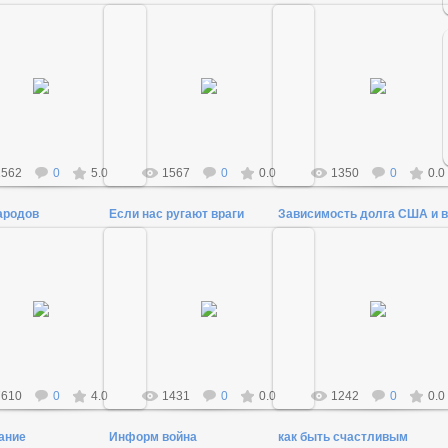
18.12.2011
18.12.2011
18.12.2011
Admin
Admin
Admin
1562
0
5.0
1567
0
0.0
1350
0
0.0
ародов
Если нас ругают враги
Зависимость долга США и 
18.12.2011
17.02.2014
04.01.2014
Admin
Admin
Admin
7610
0
4.0
1431
0
0.0
1242
0
0.0
ание
Информ война
как быть счастливым