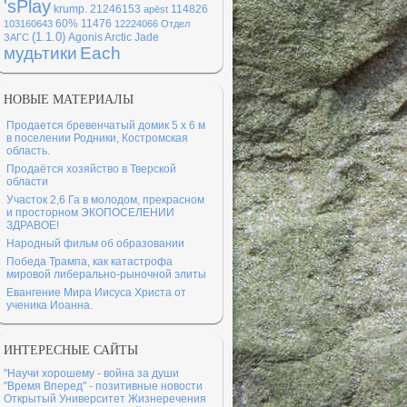
'sРlay
krump.
21246153
114826
apēst
60%
11476
103160643
12224066
Отдел
(1.1.0)
Agonis Arctic Jade
ЗАГС
мудьтики
Each
НОВЫЕ МАТЕРИАЛЫ
Продается бревенчатый домик 5 х 6 м
в поселении Родники, Костромская
область.
Продаётся хозяйство в Тверской
области
Участок 2,6 Га в молодом, прекрасном
и просторном ЭКОПОСЕЛЕНИИ
ЗДРАВОЕ!
Народный фильм об образовании
Победа Трампа, как катастрофа
мировой либерально-рыночной элиты
Евангение Мира Иисуса Христа от
ученика Иоанна.
ИНТЕРЕСНЫЕ САЙТЫ
"Научи хорошему - война за души
"Время Вперед" - позитивные новости
Открытый Университет Жизнеречения