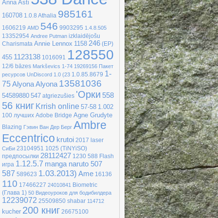
Anna Asti
985161
160708
1.0.8
Athalia
546
1606219
9903295
AMD
1.4.8.505
13352954
izklaidējošu
Andree Putman
246
Annie Lennox
1158
Charismata
(EP)
128550
1123138
455
1016091
12/6
bāzes
Markševics
1-74
19269156
Пакет
1-
1.0.85.8679
ресурсов UnDiscord 1.0
(23
13581036
75
Alyona Alyona
'Орки
558
54589880
547
atgriezušies
56 книг
Krrish online
57-58
1.002
Agne Grudyte
100 лучших
Adobe Bridge
Ambre
Blazing
Гэвин Ван Дер Берг
Eccentrico
krutoi
2017
laser
23104951
1025
(TiNYiSO)
CиБи
28112427
предпосылки
1230
588
Flash
1.12.5.7
manga naruto 507
игра
1.03.2013)
587
Ame
589623
16136
110
17466227
Biometric
24010841
(Глава 1)
50 Видеоуроков для бодибилдера
12239072
25509850
shabar
114712
200 книг
kucher
26675100