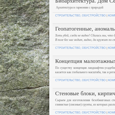
Биоархитектура. Дом С
Архитектура в гармонии с природой
СТРОИТЕЛЬСТВО, ОБУСТРОЙСТВО
|
КОМ
Геопатогенные, аномал
Хоть убей, следа не видно! Сбились мы, что
В поле бес нас водит, видно, да кружит по 
СТРОИТЕЛЬСТВО, ОБУСТРОЙСТВО
|
КОМ
Концепция малоэтажных
По существу концепция ландшафтно-усадебн
касается как глобального масштаба, так и рег
СТРОИТЕЛЬСТВО, ОБУСТРОЙСТВО
|
КОМ
Стеновые блоки, кирпич
Сырьем для изготовления безобжиговых сте
глинистые (связные) грунты, из которых ра
СТРОИТЕЛЬСТВО, ОБУСТРОЙСТВО
|
КОМ