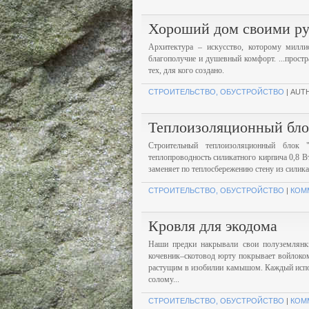
Хороший дом своими р
Архитектура – искусство, которому милли
благополучие и душевный комфорт. ...прост
тех, для кого создано.
СТРОИТЕЛЬСТВО, ОБУСТРОЙСТВО
| AUT
Теплоизоляционный бл
Строительный теплоизоляционный блок "
теплопроводность силикатного кирпича 0,8 Вт
заменяет по теплосбережению стену из силика
СТРОИТЕЛЬСТВО, ОБУСТРОЙСТВО
|
КОМ
Кровля для экодома
Наши предки накрывали свои полуземлянки
кочевник–скотовод юрту покрывает войлоко
растущим в изобилии камышом. Каждый исполь
солому...
СТРОИТЕЛЬСТВО, ОБУСТРОЙСТВО
|
КОМ