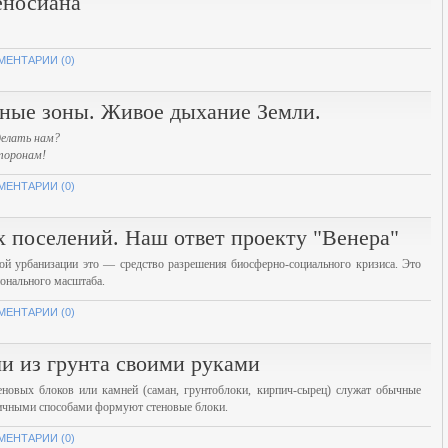
еносиана
МЕНТАРИИ (0)
ьные зоны. Живое дыхание Земли.
 делать нам?
сторонам!
МЕНТАРИИ (0)
 поселений. Наш ответ проекту "Венера"
ой урбанизации это — средство разрешения биосферно-социального кризиса. Это
ионального масштаба.
МЕНТАРИИ (0)
и из грунта своими руками
новых блоков или камней (саман, грунтоблоки, кирпич-сырец) служат обычные
зличными способами формуют стеновые блоки.
МЕНТАРИИ (0)