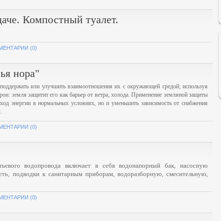
даче. Компостный туалет.
МЕНТАРИИ (0)
ья нора"
поддержать или улучшить взаимоотношения их с окружающей средой; используя
орон: земля защитит его как барьер от ветра, холода. Применение земляной защиты
асход энергии в нормальных условиях, но и уменьшить зависимость от снабжения
.
МЕНТАРИИ (0)
итьевого водопровода включает в себя водонапорный бак, насосную
сеть, подводки к санитарным приборам, водоразборную, смесительную,
МЕНТАРИИ (0)