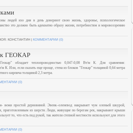
уками
оны людей изо дня в день доверяют свою жизнь, здоровье, психологическое
ранство это должно быть адекватно образу жизни, потребностям и мировоззрению
HOR: КОНСТАНТИН |
КОММЕНТАРИИ (0)
ок ГЕОКАР
Геокар” обладает теплопроводностью 0,047-0,08 Вт/м К. Для сравнения:
/м К. Или, если сказать еще проще, стена из блоков "Геокар” толщиной 0,64 метра
тного кирпича толщиной 2,3 метра.
МЕНТАРИИ (0)
- вежи простой дерновиной. Эвенк–оленевод накрывает чум оленьей шкурой,
м, приготовленным из шерсти. Люди, живущие по берегам рек, накрывают крыши
зует то, что есть под рукой, так жители степной местности используют для этого
МЕНТАРИИ (0)