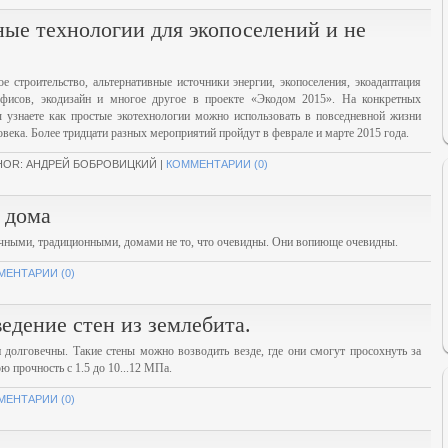
ые технологии для экопоселений и не
ое строительство, альтернативные источники энергии, экопоселения, экоадаптация
офисов, экодизайн и многое другое в проекте «Экодом 2015». На конкретных
 узнаете как простые экотехнологии можно использовать в повседневной жизни
века. Более тридцати разных мероприятий пройдут в феврале и марте 2015 года.
HOR: АНДРЕЙ БОБРОВИЦКИЙ |
КОММЕНТАРИИ (0)
 дома
чными, традиционными, домами не то, что очевидны. Они вопиюще очевидны.
МЕНТАРИИ (0)
едение стен из землебита.
долговечны. Такие стены можно возводить везде, где они смогут просохнуть за
ою прочность с 1.5 до 10...12 МПа.
МЕНТАРИИ (0)