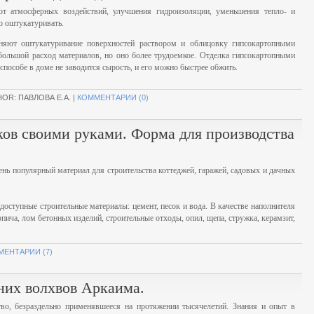
т атмосферных воздействий, улучшения гидроизоляции, уменьшения тепло- и
о оштукатуривать.
няют оштукатуривание поверхностей раствором и облицовку гипсокартопными
большой расход материалов, но оно более трудоемкое. Отделка гипсокартопными
способе в доме не заводится сырость, и его можно быстрее обжить.
HOR: ПАВЛОВА Е.А. |
КОММЕНТАРИИ (0)
ов своими руками. Форма для производства
ень популярный материал для строительства коттеджей, гаражей, садовых и дачных
оступные строительные материалы: цемент, песок и вода. В качестве наполнителя
пича, лом бетонных изделий, строительные отходы, опил, щепа, стружка, керамзит,
МЕНТАРИИ (7)
вних волхвов Аркаима.
тво, безраздельно применявшееся на протяжении тысячелетий. Знания и опыт в