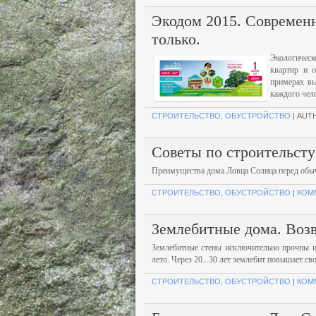
Экодом 2015. Современн
только.
Экологическ
квартир и 
примерах вы
каждого чело
СТРОИТЕЛЬСТВО, ОБУСТРОЙСТВО
| AUT
Советы по строительсту
Преимущества дома Ловца Солнца перед обы
СТРОИТЕЛЬСТВО, ОБУСТРОЙСТВО
|
КОМ
Землебитные дома. Возв
Землебитные стены исключительно прочны и 
лето. Через 20...30 лет землебит повышает св
СТРОИТЕЛЬСТВО, ОБУСТРОЙСТВО
|
КОМ