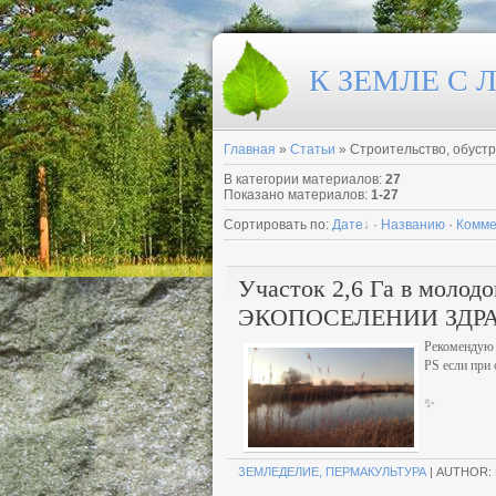
К ЗЕМЛЕ С
Главная
»
Статьи
» Строительство, обуст
В категории материалов
:
27
Показано материалов
:
1-27
Сортировать по
:
Дате
·
Названию
·
Комме
Участок 2,6 Га в молод
ЭКОПОСЕЛЕНИИ ЗДР
Рекомендую 
PS если при
✨
ЗЕМЛЕДЕЛИЕ, ПЕРМАКУЛЬТУРА
| AUTHOR: