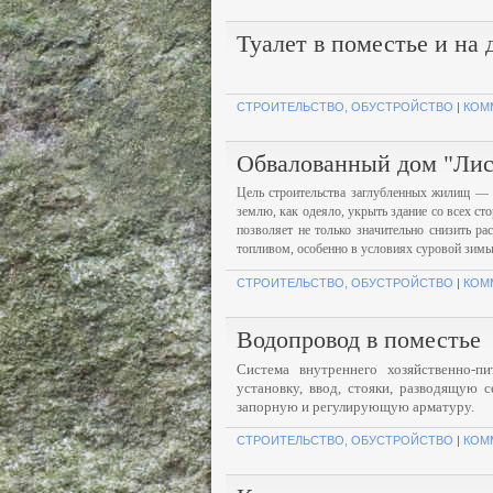
Туалет в поместье и на 
СТРОИТЕЛЬСТВО, ОБУСТРОЙСТВО
|
КОМ
Обвалованный дом "Лис
Цель строительства заглубленных жилищ — 
землю, как одеяло, укрыть здание со всех ст
позволяет не только значительно снизить р
топливом, особенно в условиях суровой зимы
СТРОИТЕЛЬСТВО, ОБУСТРОЙСТВО
|
КОМ
Водопровод в поместье
Система внутреннего хозяйственно-п
установку, ввод, стояки, разводящую 
запорную и регулирующую арматуру.
СТРОИТЕЛЬСТВО, ОБУСТРОЙСТВО
|
КОМ