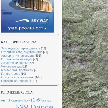
КАТЕГОРИИ РАЗДЕЛА
Земледелие, пермакультура
[42]
Строительство, обустройство
[27]
Альтернативная энергия
[31]
В помощь поселенцам
[29]
Экология, здоровье
[52]
Человечья еда
[11]
Мастерская, промыслы
[7]
Религии, вера
[10]
Статьи на разные темы
[104]
Новости, объявления
[31]
КЛЮЧЕВЫЕ СЛОВА
(1-6
Anmut
Alternative Rock
Anlamaz
538 Dance