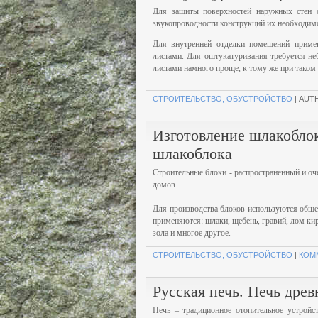
Для защиты поверхностей наружных стен о
звукопроводности конструкций их необходим
Для внутренней отделки помещений приме
листами. Для оштукатуривания требуется не
листами намного проще, к тому же при таком 
СТРОИТЕЛЬСТВО, ОБУСТРОЙСТВО
| AUT
Изготовление шлакоблок
шлакоблока
Строительные блоки - распространенный и оч
домов.
Для производства блоков используются общед
применяются: шлаки, щебень, гравий, лом кир
зола и многое другое.
СТРОИТЕЛЬСТВО, ОБУСТРОЙСТВО
|
КОМ
Русская печь. Печь дре
Печь – традиционное отопительное устройс