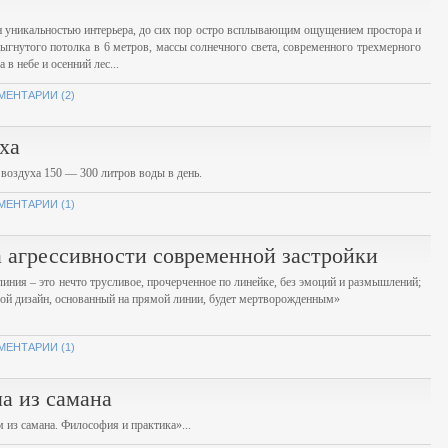
н уникальностью интерьера, до сих пор остро всплывающим ощущением простора и
ыгнутого потолка в 6 метров, массы солнечного света, современного трехмерного
в небе и осенний лес...
МЕНТАРИИ (2)
ха
 воздуха 150 — 300 литров воды в день.
МЕНТАРИИ (1)
 агрессивности современной застройки
иния – это нечто трусливое, прочерченное по линейке, без эмоций и размышлений;
бой дизайн, основанный на прямой линии, будет мертворожденным»
МЕНТАРИИ (1)
а из самана
из самана. Философия и практика»...