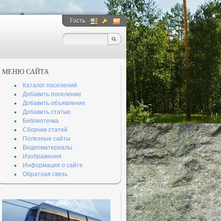
Гость
__
__
МЕНЮ САЙТА
Каталог поселений
Добавить поселение
Добавить объявление
Добавить статью
Библиотечка
Сборник статей
Полезные сайты
Видеоматериалы
Изображения
Информация о сайте
Обратная связь